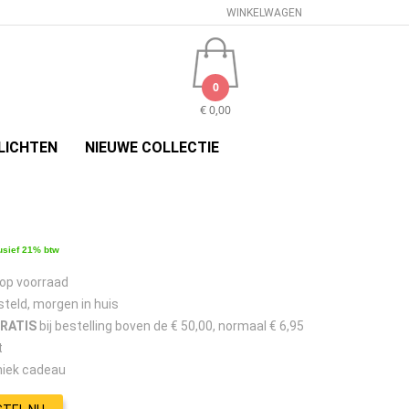
WINKELWAGEN
0
€ 0,00
LICHTEN
NIEUWE COLLECTIE
usief 21% btw
 op voorraad
steld, morgen in huis
GRATIS
bij bestelling boven de € 50,00, normaal € 6,95
t
niek cadeau