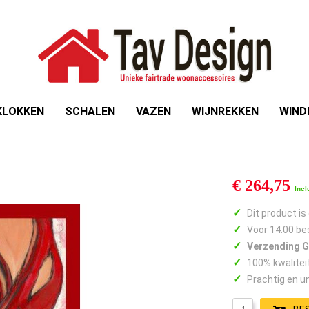
KLOKKEN
SCHALEN
VAZEN
WIJNREKKEN
WIND
€ 264,75
Incl
✓
Dit product is
✓
Voor 14.00 be
✓
Verzending 
✓
100% kwalitei
✓
Prachtig en u